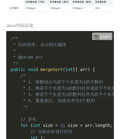
Java代码实现
COPY
/**

 * 归并排序, 从小到大顺序

 * 

 * @param arr

 */
public
void
mergeSort
(
int
[
]
 arr
)
{
/*

     * 1. 将数组分为若干个长度为1的子数列 

     * 2. 将若干个长度为1的数列合并成若干个长度为2的数列

     * 3. 将若干个长度为2的数列合并为若干个长度为4的数列

     * 4. 重复执行, 知道合并为1个数列

     */
// 步长
for
(
int
 size 
=
2
;
 size 
<
 arr
.
length
;
 size 
*=
2
// 当前步长进行归并
int
 i
;