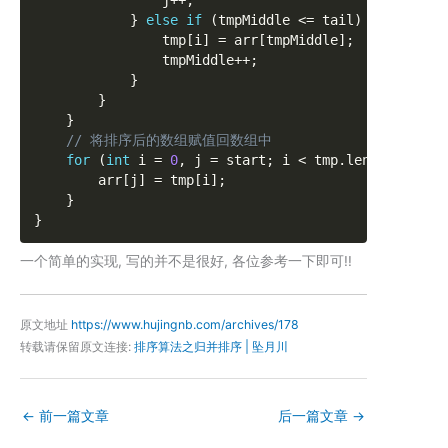
}
else
if
(
tmpMiddle 
<=
 tail
)
{
                tmp
[
i
]
=
 arr
[
tmpMiddle
]
;
                tmpMiddle
++
;
}
}
}
// 将排序后的数组赋值回数组中
for
(
int
 i 
=
0
,
 j 
=
 start
;
 i 
<
 tmp
.
length
;
 i
++
,
        arr
[
j
]
=
 tmp
[
i
]
;
}
}
一个简单的实现, 写的并不是很好, 各位参考一下即可!!
原文地址
https://www.hujingnb.com/archives/178
转载请保留原文连接:
排序算法之归并排序 | 坠月川
←
前一篇文章
后一篇文章
→