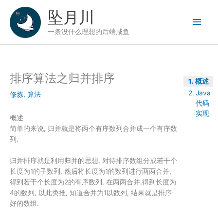
跳
坠月川
至
主
内
一条没什么理想的后端咸鱼
容
菜
单
排序算法之归并排序
概述
Java
修炼
,
算法
代码
实现
概述
简单的来说, 归并就是将两个有序数列合并成一个有序数
列.
归并排序就是利用归并的思想, 对待排序数组分成若干个
长度为1的子数列, 然后将长度为1的数列进行两两合并,
得到若干个长度为2的有序数列, 在两两合并,得到长度为
4的数列, 以此类推, 知道合并为1以数列, 结果就是排序
好的数组.