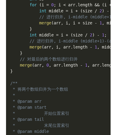
for
(
i 
=
0
;
 i 
<
 arr
.
length 
&&
(
i 
+
 size 
-
1
int
 middle 
=
 i 
+
(
size 
/
2
)
-
1
;
// 进行归并, i-middle (middle+1)-(i+size
merge
(
arr
,
 i
,
 i 
+
 size 
-
1
,
 middle
)
;
}
int
 middle 
=
 i 
+
(
size 
/
2
)
-
1
;
// 进行归并, i-middle (middle+1)-(arr.length
merge
(
arr
,
 i
,
 arr
.
length 
-
1
,
 middle
)
;
}
// 对最后的两个数组进行归并
merge
(
arr
,
0
,
 arr
.
length 
-
1
,
 arr
.
length 
/
2
)
;
}
/**

 * 将两个数组归并为一个数组

 * 

 * @param arr

 * @param start

 *            开始位置索引

 * @param tail

 *            末尾位置索引

 * @param middle
