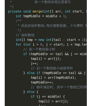
 *            前一个数组末尾位置索引

 */
private
void
merge
(
int
[
]
 arr
,
int
 start
,
int
 tail
,
int
 tmpMiddle 
=
 middle 
+
1
;
/**

     * 此处的临时数组,每次都要新建, 十分费时 同时也为G
     */
// 临时数组
int
[
]
 tmp 
=
new
int
[
tail 
-
 start 
+
1
]
;
for
(
int
 i 
=
0
,
 j 
=
 start
;
 i 
<
 tmp
.
length
;
 i
++
)
// 前一个数组较小时
if
(
tmpMiddle 
<=
 tail 
&&
 j 
<=
 middle 
&&
 arr
            tmp
[
i
]
=
 arr
[
j
]
;
            j
++
;
// 后一个数组较小或相等时
}
else
if
(
tmpMiddle 
<=
 tail 
&&
 j 
<=
 middle
            tmp
[
i
]
=
 arr
[
tmpMiddle
]
;
            tmpMiddle
++
;
// 都不满足时, 其中一个数组已经用尽了
}
else
{
if
(
j 
<=
 middle
)
{
                tmp
[
i
]
=
 arr
[
j
]
;
                j
++
;