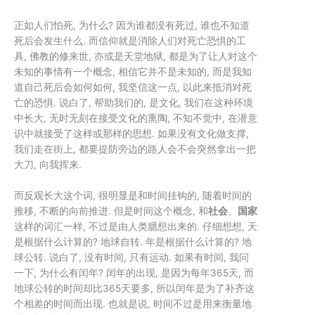
正如人们怕死, 为什么? 因为谁都没有死过, 谁也不知道
死后会发生什么. 而信仰就是消除人们对死亡恐惧的工
具, 佛教的修来世, 亦或是天堂地狱, 都是为了让人对这个
未知的事情有一个概念, 相信它并不是未知的, 而是我知
道自己死后会如何如何, 我坚信这一点, 以此来抵消对死
亡的恐惧. 说白了, 帮助我们的, 是文化, 我们在这种环境
中长大, 无时无刻在接受文化的熏陶, 不知不觉中, 在潜意
识中就接受了这样或那样的思想. 如果没有文化做支撑,
我们走在街上, 都要提防旁边的路人会不会突然拿出一把
大刀, 向我挥来.
而反观长大这个词, 很明显是和时间挂钩的, 随着时间的
推移, 不断的向前推进. 但是时间这个概念, 和
社会
、
国家
这样的词汇一样, 不过是由人类臆想出来的. 仔细想想, 天
是根据什么计算的? 地球自转. 年是根据什么计算的? 地
球公转. 说白了, 没有时间, 只有运动. 如果有时间, 我问
一下, 为什么有闰年? 闰年的出现, 是因为每年365天, 而
地球公转的时间却比365天要多, 所以闰年是为了补齐这
个相差的时间而出现. 也就是说, 时间不过是用来衡量地