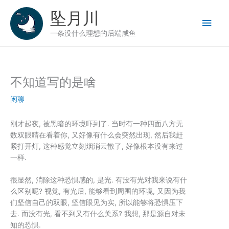
跳
坠月川
至
主
内
一条没什么理想的后端咸鱼
容
菜
单
不知道写的是啥
闲聊
刚才起夜, 被黑暗的环境吓到了. 当时有一种四面八方无
数双眼睛在看着你, 又好像有什么会突然出现, 然后我赶
紧打开灯, 这种感觉立刻烟消云散了, 好像根本没有来过
一样.
很显然, 消除这种恐惧感的, 是光. 有没有光对我来说有什
么区别呢? 视觉, 有光后, 能够看到周围的环境, 又因为我
们坚信自己的双眼, 坚信眼见为实, 所以能够将恐惧压下
去. 而没有光, 看不到又有什么关系? 我想, 那是源自对未
知的恐惧.