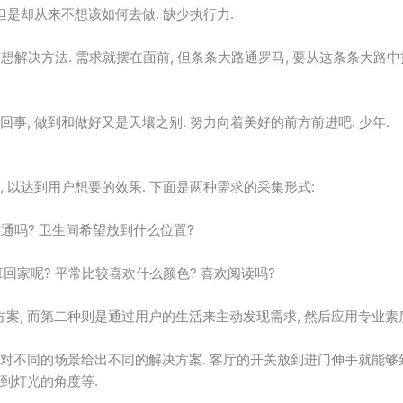
, 但是却从来不想该如何去做. 缺少执行力.
后去想解决方法. 需求就摆在面前, 但条条大路通罗马, 要从这条条大路
回事, 做到和做好又是天壤之别. 努力向着美好的前方前进吧. 少年.
, 以达到用户想要的效果. 下面是两种需求的采集形式:
连通吗? 卫生间希望放到什么位置?
班回家呢? 平常比较喜欢什么颜色? 喜欢阅读吗?
案, 而第二种则是通过用户的生活来主动发现需求, 然后应用专业素
针对不同的场景给出不同的解决方案. 客厅的开关放到进门伸手就能够到
放到灯光的角度等.