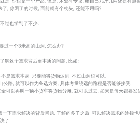
是, 你也是一个产品. 但是, 术业有专攻, 咱自己几斤几两还是有点掂
了, 你困了的时候, 面前就有个枕头, 还能不用吗?
 不过也学到了不少.
 要过一个3米高的山洞, 怎么办?
了解这个需求背后更本质的问题, 比如:
不是需求本身, 只要能将货物运到, 不过山洞也可以.
公路, 就可以作为备选方案, 具体考量绕远的路程是否能够接受.
完全可以再叫一辆小货车将货物分摊, 就可以过去. 如果是每天都要发生
该想一下需求解决的背后问题. 了解的多了之后, 可以解决需求的途径也
决了.