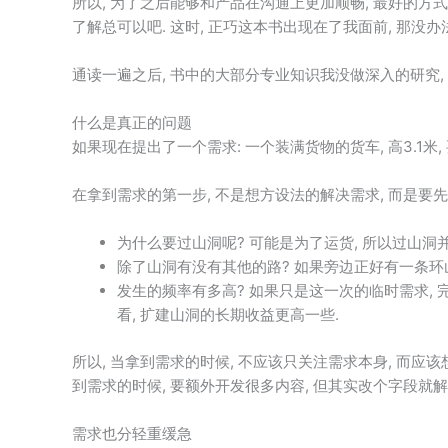
所以, 为了之后能够和产品在沟通上更加顺畅, 最好的方式就
了解总可以吧. 这时, 正巧这本书出现在了我面前, 那没办法
通读一遍之后, 书中的大部分专业知识我没做深入的研究,
什么是真正的问题
如果现在提出了一个需求: 一个装满货物的货车, 高3.1米,
在拿到需求的第一步, 不是想方设法的解决需求, 而是要先
为什么要过山洞呢? 可能是为了运货, 所以过山洞并
除了山洞有没有其他的路? 如果旁边正好有一条环山
发生的频率有多高? 如果只是这一次的临时需求, 
看, 扩建山洞的长期收益更高一些.
所以, 当拿到需求的时候, 不应该只关注需求本身, 而应
到需求的时候, 要额外开发很多内容, 但其实改个字段就解
需求也分轻重缓急