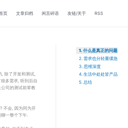
首页
文章归档
闲言碎语
友链/关于
RSS
什么是真正的问题
需求也分轻重缓急
思维深度
, 除了开发和测试,
生活中处处皆产品
有很多需求, 听到后自
总结
点上公司的测试前辈教
? 不会, 因为同为开
能聊一整个下午.