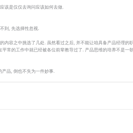
不应该是仅仅去询问应该如何去做.
不到, 先选择性忽视.
刻的内容之中挑选了几处. 虽然看过之后, 并不能让咱具备产品经理的职
 早在平常的工作中就已经被各位前辈教导过了. 产品思维的培养不是一朝
产品, 倒也不失为一件妙事.