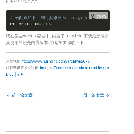
php.ini
配置文件:
COPY
# 若配置如下, 则将其修改为: imagick.so
extension
=
imagick
我在某些
docker
容器中, 内置了
imagick
, 安装最新版后
其使用的还是内置版本. 故这里要修改一下.
原文地址
https://www.hujingnb.com/archives/675
转载请保留原文连接:
ImagickException Unable to read image
blob | 坠月川
←
前一篇文章
后一篇文章
→