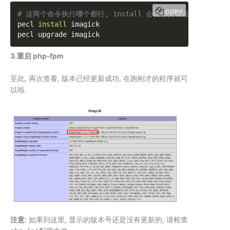
COPY
# 这两个命令执行哪个都行, install 会自动安装最新并覆盖旧
pecl 
install
 imagick

pecl upgrade imagick
3.重启 php-fpm
至此, 再次查看, 版本已经更新成功, 在跑刚才的程序就可
以啦.
注意
: 如果到这里, 显示的版本号还是没有更新的, 请检查