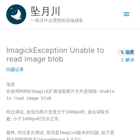
跳
坠月川
至
主
内
一条没什么理想的后端咸鱼
容
菜
单
ImagickException Unable to
场景
read image blob
解决
问题记录
场景
在使用
PHP
的
Imagick
扩展读取图片文件是报错:
Unable
to read image blob
经过调试, 发现当图片宽度大于
1400px
时, 就会读取失
败, 小于
1400px
时完全正常.
最终, 经过多次测试, 发现是
Imagick
版本的问题, 如下是
我出错时的版本(ImageMagick 6.9.10):