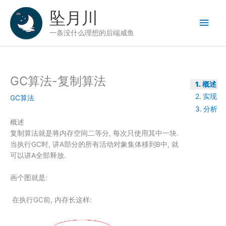
跳
坠月川
至
主
内
一条没什么理想的后端咸鱼
容
菜
单
GC算法-复制算法
概述
实现
GC算法
分析
概述
复制算法就是将内存空间二等分, 每次只使用其中一块.
当执行GC时, 讲A部分的所有活动对象集体移到B中, 就
可以讲A全部释放.
画个图就是:
​ 在执行GC前, 内存长这样: