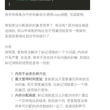
}
将所有根集合中的对象依次调用copy函数, 完成复制.
复制算法分配新的对象变简单了, 有没有? 因为地址都是
连续的, 所以申请新的地址也不用遍历链表等一堆操作,
直接按着地址划分空间就行了.
分析
很明显,
复制算法
解决了
标记清除
的一个大问题, 内存碎
片化严重. 在这里, 根本不存在碎片化问题的好嘛. 其相比
标记清除
的优势还是有一些的:
内存不会发生碎片化
最大暂停时间更短
:
复制算法
只需要遍历所有的活
动对象, 而不需要遍历堆, 比
标记清除
要少一个堆
的遍历, 故而执行更快.
内存分配高效
:
标记清除
是怎么分配内存的? 通过
一个空闲地址的链表, 然后挨个找. 而
复制算法
将
所有可分配的内存都放到一起了, 直接切割即可.