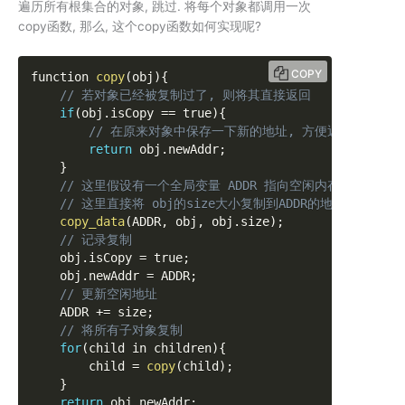
遍历所有根集合的对象, 跳过. 将每个对象都调用一次
copy函数, 那么, 这个copy函数如何实现呢?
COPY
function 
copy
(
obj
)
{
// 若对象已经被复制过了, 则将其直接返回
if
(
obj
.
isCopy 
==
 true
)
{
// 在原来对象中保存一下新的地址, 方便返回
return
 obj
.
newAddr
;
}
// 这里假设有一个全局变量 ADDR 指向空闲内存的首地址
// 这里直接将 obj的size大小复制到ADDR的地方
copy_data
(
ADDR
,
 obj
,
 obj
.
size
)
;
// 记录复制
    obj
.
isCopy 
=
 true
;
    obj
.
newAddr 
=
 ADDR
;
// 更新空闲地址
    ADDR 
+=
 size
;
// 将所有子对象复制
for
(
child in children
)
{
        child 
=
copy
(
child
)
;
}
return
 obj
.
newAddr
;