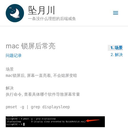
跳
坠月川
至
主
内
一条没什么理想的后端咸鱼
容
菜
单
mac 锁屏后常亮
场景
解决
问题记录
场景
mac
锁屏后, 屏幕一直亮着, 不会熄屏变暗
解决
执行命令, 查看具体哪个软件导致屏幕常量
pmset -g | grep displaysleep