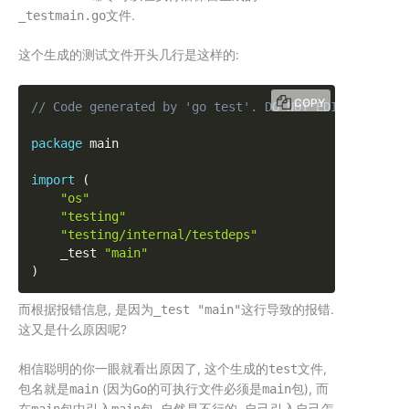
_testmain.go
文件.
这个生成的测试文件开头几行是这样的:
COPY
// Code generated by 'go test'. DO NOT EDIT.
package
 main

import
(
"os"
"testing"
"testing/internal/testdeps"
    _test 
"main"
)
而根据报错信息, 是因为
_test "main"
这行导致的报错.
这又是什么原因呢?
相信聪明的你一眼就看出原因了, 这个生成的
test
文件,
包名就是
main
(因为
Go
的可执行文件必须是
main
包), 而