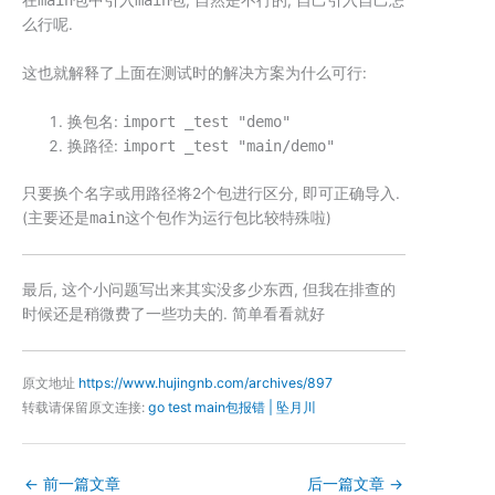
在
main
包中引入
main
包, 自然是不行的, 自己引入自己怎
么行呢.
这也就解释了上面在测试时的解决方案为什么可行:
换包名:
import _test "demo"
换路径:
import _test "main/demo"
只要换个名字或用路径将2个包进行区分, 即可正确导入.
(主要还是
main
这个包作为运行包比较特殊啦)
最后, 这个小问题写出来其实没多少东西, 但我在排查的
时候还是稍微费了一些功夫的. 简单看看就好
原文地址
https://www.hujingnb.com/archives/897
转载请保留原文连接:
go test main包报错 | 坠月川
←
前一篇文章
后一篇文章
→