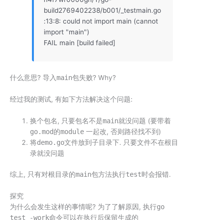
build2769402238/b001/_testmain.go
:13:8: could not import main (cannot
import "main")
FAIL main [build failed]
什么意思? 导入
main
包失败? Why?
经过我的测试, 有如下方法解决这个问题:
换个包名, 只要包名不是
main
就没问题 (要带着
go.mod
的
module
一起改, 否则路径找不到)
将
demo.go
文件放到子目录下. 只要文件不在根目
录就没问题
综上, 只有对根目录的
main
包方法执行
test
时会报错.
探究
为什么会发生这样的事情呢? 为了了解原因, 执行
go
test -work
命令可以在执行后保留生成的