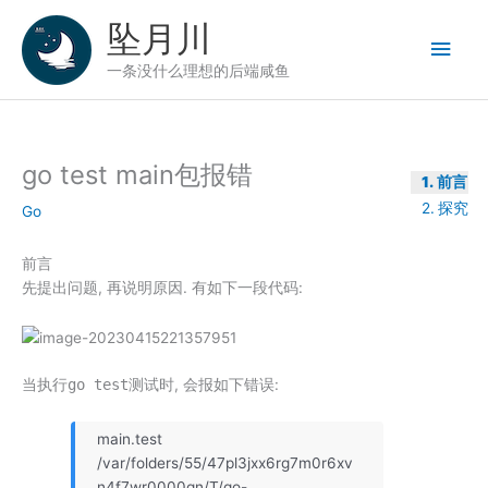
跳
坠月川
至
主
内
一条没什么理想的后端咸鱼
容
菜
单
go test main包报错
前言
探究
Go
前言
先提出问题, 再说明原因. 有如下一段代码:
当执行
go test
测试时, 会报如下错误:
main.test
/var/folders/55/47pl3jxx6rg7m0r6xv
n4f7wr0000gn/T/go-