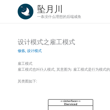
跳
坠月川
至
内
一条没什么理想的后端咸鱼
容
设计模式之雇工模式
修炼
,
设计模式
雇工模式
雇工模式也叫仆人模式, 其意图为: 雇工模式是行为模式
其类图如下: