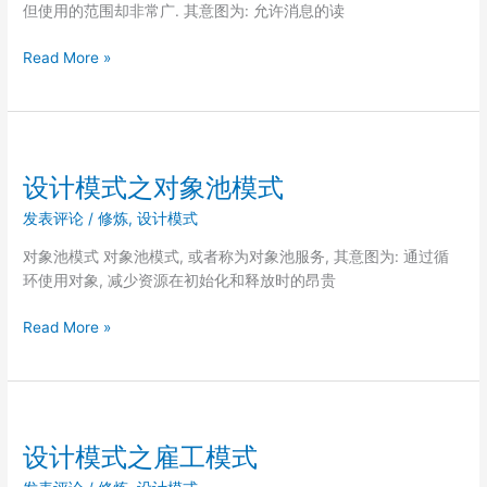
式
但使用的范围却非常广. 其意图为: 允许消息的读
设
Read More »
计
模
式
之
黑
设计模式之对象池模式
板
发表评论
/
修炼
,
设计模式
模
式
对象池模式 对象池模式, 或者称为对象池服务, 其意图为: 通过循
环使用对象, 减少资源在初始化和释放时的昂贵
设
Read More »
计
模
式
之
对
设计模式之雇工模式
象