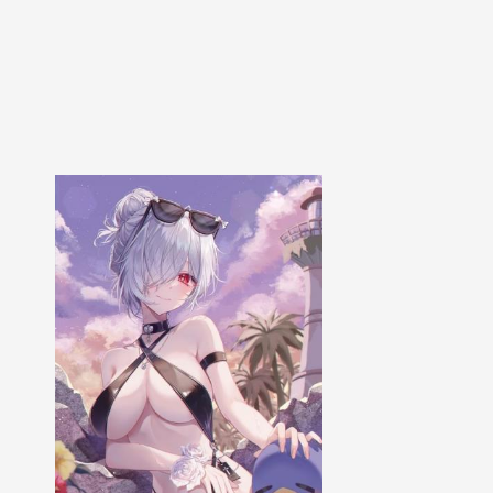
行
为
类
模
式
PK