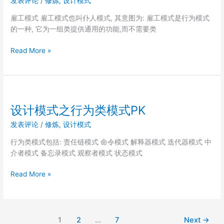
发表评论
/
修炼
,
设计模式
池
模
雇工模式 雇工模式也叫仆人模式, 其意图为: 雇工模式是行为模式
式
的一种, 它为一组类提供通用的功能,而不需要类
设
Read More »
计
模
式
之
雇
设计模式之行为类模式PK
工
发表评论
/
修炼
,
设计模式
模
式
行为类模式包括: 责任链模式 命令模式 解释器模式 迭代器模式 中
介者模式 备忘录模式 观察者模式 状态模式
设
Read More »
计
模
式
之
1
2
…
7
Next
→