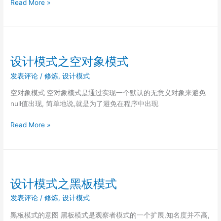
设
Read More »
计
模
式
故
事
设计模式之空对象模式
会
发表评论
/
修炼
,
设计模式
空对象模式 空对象模式是通过实现一个默认的无意义对象来避免
null值出现, 简单地说,就是为了避免在程序中出现
设
Read More »
计
模
式
之
空
设计模式之黑板模式
对
发表评论
/
修炼
,
设计模式
象
模
黑板模式的意图 黑板模式是观察者模式的一个扩展,知名度并不高,