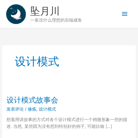
跳
坠月川
至
主
内
一条没什么理想的后端咸鱼
容
菜
单
设计模式
设计模式故事会
发表评论
/
修炼
,
设计模式
想着用讲故事的方式对各个设计模式进行一个稍微形象一些的描
述. 当然, 某些因为没有想到特别好的例子, 可能比喻 […]