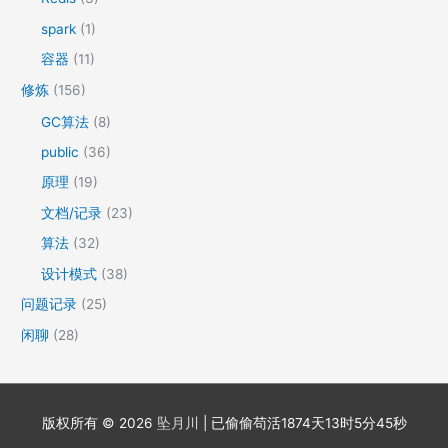
spark
(1)
容器
(11)
修炼
(156)
GC算法
(8)
public
(36)
原理
(19)
文档/记录
(23)
算法
(32)
设计模式
(38)
问题记录
(25)
闲聊
(28)
版权所有 © 2026
坠月川
| 已偷偷苟活
1874天13时5分45秒