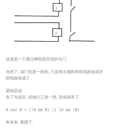
这就是一个通过继电器实现的与门.
当然了, 或门也是一样的, 只是将右侧的串联电路改成并
联电路就成了.
逻辑异或
有了与或非, 把他们三拼一拼, 异或就有了.
A xor B = (!A && B) || (A && !B)
来来来, 看图了.