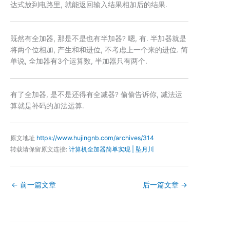
达式放到电路里, 就能返回输入结果相加后的结果.
既然有全加器, 那是不是也有半加器? 嗯, 有. 半加器就是
将两个位相加, 产生
和
和
进位
, 不考虑上一个来的进位. 简
单说, 全加器有3个运算数, 半加器只有两个.
有了全加器, 是不是还得有全减器? 偷偷告诉你, 减法运
算就是补码的加法运算.
原文地址
https://www.hujingnb.com/archives/314
转载请保留原文连接:
计算机全加器简单实现 | 坠月川
←
前一篇文章
后一篇文章
→