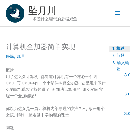
跳
坠月川
至
主
内
一条没什么理想的后端咸鱼
容
菜
单
计算机全加器简单实现
概述
问题
修炼
,
原理
输入输
出
概述
用了这么久计算机, 都知道计算机有一个核心部件叫
CPU, 而 CPU中有一个小部件叫做全加器. 它是用来做什
么的呢? 看名字就知道了, 做加法运算用的. 那么如何实
现一个全加器呢?
你以为这又是一篇计算机内部原理的文章? 不, 放开那个
女孩, 和我一起走进中学物理的课堂.
问题