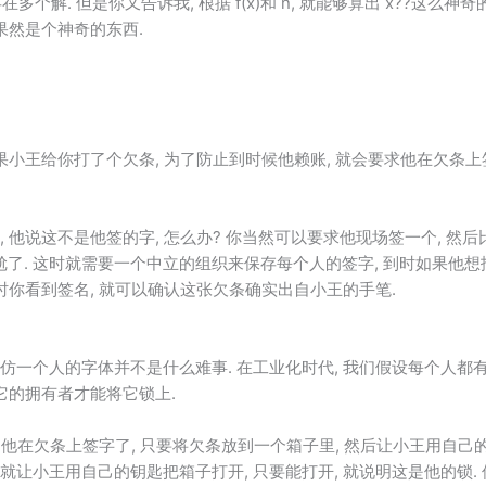
存在多个解. 但是你又告诉我, 根据 f(x)和 n, 就能够算出 x??这么神
果然是个神奇的东西.
如果小王给你打了个欠条, 为了防止到时候他赖账, 就会要求他在欠条上
, 他说这不是他签的字, 怎么办? 你当然可以要求他现场签一个, 然后
了. 这时就需要一个中立的组织来保存每个人的签字, 到时如果他想抵
同时你看到签名, 就可以确认这张欠条确实出自小王的手笔.
模仿一个人的字体并不是什么难事. 在工业化时代, 我们假设每个人都
有它的拥有者才能将它锁上.
不用他在欠条上签字了, 只要将欠条放到一个箱子里, 然后让小王用自己
就让小王用自己的钥匙把箱子打开, 只要能打开, 就说明这是他的锁. 