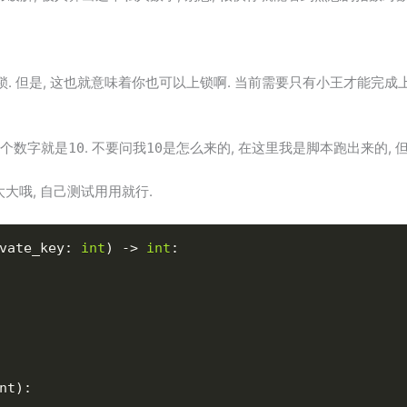
锁. 但是, 这也就意味着你也可以上锁啊. 当前需要只有小王才能完成
这个数字就是
. 不要问我
是怎么来的, 在这里我是脚本跑出来的, 但
10
10
要太大哦, 自己测试用用就行.
vate_key
:
int
)
-
>
int
:
nt
)
: