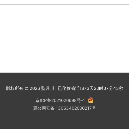
版权所有 © 2026
坠月川
| 已偷偷苟活
1873天20时37分44秒
京ICP备2021020698号-1
冀公网安备 13063402000217号