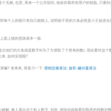
是个无赖, 也罢, 再来一个公共组织, 他保存着所有用户的钥匙, 只
 而每个人的锁只有自己能锁上, 说明箱子里的欠条必然是小王放进去
和上面上锁的思路基本一致.
 这次他打的欠条就是数字9(为了方便取了个简单的数). 现在要对这个
来. 如何实现呢?
算嘛? 来来来, 再复习一下:
密钥交换算法: 迪菲-赫尔曼算法
解, 被人算出这个私人数字, 别急, 很快你就能看到熟悉的指数对数了