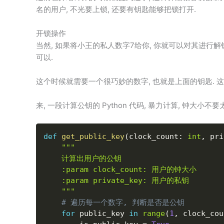
名的用户, 不光要上锁, 还要有钥匙能够把锁打开.
开锁操作
当然, 如果将小王的私人数字7给你, 你就可以对其进行解
可以.
这个时候就需要一个很巧妙的数字, 也就是上面的钥匙. 
来, 一段计算公钥的 Python 代码, 暴力计算, 钟大小不
def
get_public_key
(
clock_count
:
int
,
 pri
"""

    计算出用户的公钥

    :param clock_count: 用户的钟大小

    :param private_key: 用户的私钥

    """
# 遍历每一个数字, 判断是否是公钥
for
 public_key 
in
range
(
1
,
 clock_cou