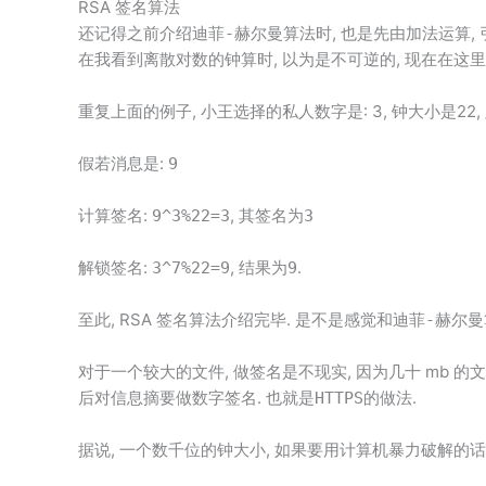
RSA 签名算法
还记得之前介绍
时, 也是先由加法运算,
迪菲-赫尔曼算法
在我看到离散对数的钟算时, 以为是不可逆的, 现在在这里
重复上面的例子, 小王选择的私人数字是: 3, 钟大小是2
假若消息是:
9
计算签名:
, 其签名为
9^3%22=3
3
解锁签名:
, 结果为
.
3^7%22=9
9
至此, RSA 签名算法介绍完毕. 是不是感觉和
迪菲-赫尔曼
对于一个较大的文件, 做签名是不现实, 因为几十 mb 的文
后对信息摘要做数字签名. 也就是
的做法.
HTTPS
据说, 一个数千位的钟大小, 如果要用计算机暴力破解的话, 