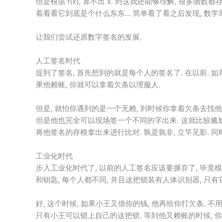
但是根据 f(x), 算不出 x. 到这我还能够理解, 很多函数都
着看看它到底是个什么东东… 简单看了看之后发现, 数学
让我们尝试还原数字签名的发展.
人工签名时代
提到了签名, 首先想到的就是每个人的签名了. 在以前. 
果他赖账, 你就可以拿着欠条以理服人.
但是, 就怕你遇到的是一个无赖, 到时候你拿着欠条去找他
但是他也完全可以现场签一个不同的字出来. 这就比较尴尬
将他签名的存根拿出来进行比对. 孰是孰非, 立竿见影. 
工业化时代
步入工业化时代了, 以前的人工签名应该要摒弃了, 毕竟
和钥匙, 每个人都不同, 并且这把锁装有人体识别器, 只
好, 这个时候, 如果小王又借你的钱, 他再给你打欠条. 
只有小王可以锁上自己的这把锁. 等到他又赖账的时候, 你