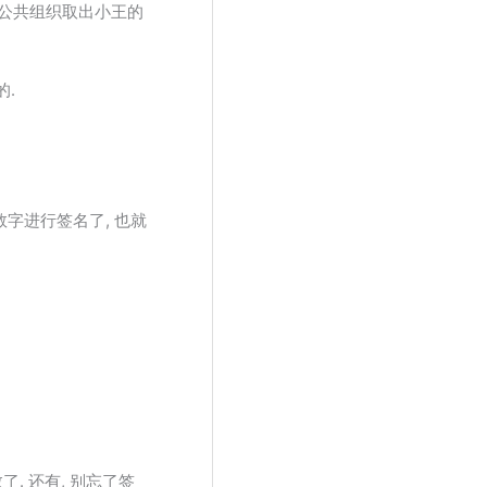
要到公共组织取出小王的
的.
数字进行签名了, 也就
. 还有, 别忘了签