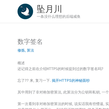
跳
坠月川
至
内
一条没什么理想的后端咸鱼
容
数字签名
修炼
,
算法
概述
还记得之前在介绍
的时候提到过的数字签名吗?
HTTPS
忘了?? 来, 复习一下.
揭开HTTPS的神秘面纱
其中用到了非对称加密算法, 此算法分为公钥和私钥, 一个
第一次看到非对称加密算法的时候, 说实话我有些懵逼, 实在