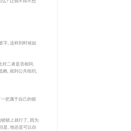
奇的么? 让我不得不想
签字, 这样到时候如
比对二者是否相同.
赖, 就到公共组织,
有一把属于自己的锁
的锁锁上就行了, 因为
但是, 他还是可以自