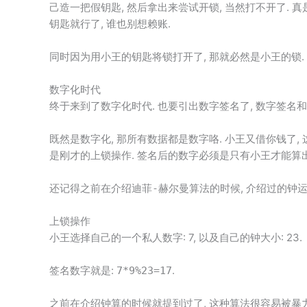
己造一把假钥匙, 然后拿出来尝试开锁, 当然打不开了. 真
钥匙就行了, 谁也别想赖账.
同时因为用小王的钥匙将锁打开了, 那就必然是小王的锁.
数字化时代
终于来到了数字化时代. 也要引出数字签名了, 数字签名
既然是数字化, 那所有数据都是数字咯. 小王又借你钱了,
是刚才的上锁操作. 签名后的数字必须是只有小王才能算出
还记得之前在介绍
的时候, 介绍过的钟运
迪菲-赫尔曼算法
上锁操作
小王选择自己的一个私人数字: 7, 以及自己的钟大小: 23.
签名数字就是:
.
7*9%23=17
之前在介绍钟算的时候就提到过了, 这种算法很容易被暴力破