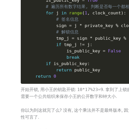
        is_public_key 
=
True
# 遍历所有数字结果, 判断是否每一个都
for
 j 
in
range
(
1
,
 clock_count
)
:
# 签名信息
            sign 
=
 j 
*
 private_key 
%
 clo
# 解锁信息
            tmp_j 
=
 sign 
*
 public_key 
%
 
if
 tmp_j 
!=
 j
:
                is_public_key 
=
False
break
if
 is_public_key
:
return
 public_key

return
0
开始开锁, 用小王的钥匙开锁:
. 拿到了上锁
10*17%23=9
需要一个公共组织来保存小王的公开数字和钟大小.
你以为到这就完了么? 没有, 这个乘法并不是最终版本, 因
性可言了.