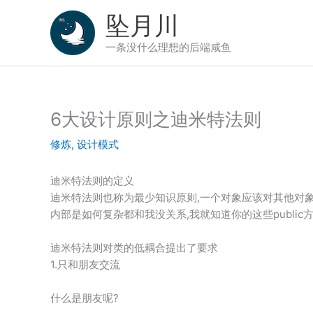
跳
坠月川
至
内
一条没什么理想的后端咸鱼
容
6大设计原则之迪米特法则
修炼
,
设计模式
迪米特法则的定义
迪米特法则也称为最少知识原则,一个对象应该对其他对象
内部是如何复杂都和我没关系,我就知道你的这些public
迪米特法则对类的低耦合提出了要求
1.只和朋友交流
什么是朋友呢?