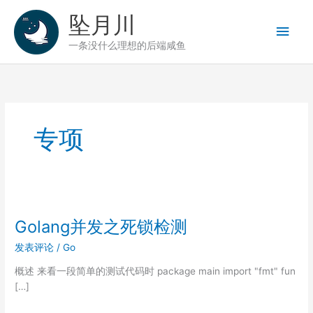
跳
坠月川
至
主
内
一条没什么理想的后端咸鱼
容
菜
单
专项
Golang并发之死锁检测
发表评论
/
Go
概述 来看一段简单的测试代码时 package main import "fmt" fun
[…]