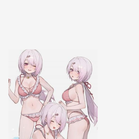
态
扫
描
原
理