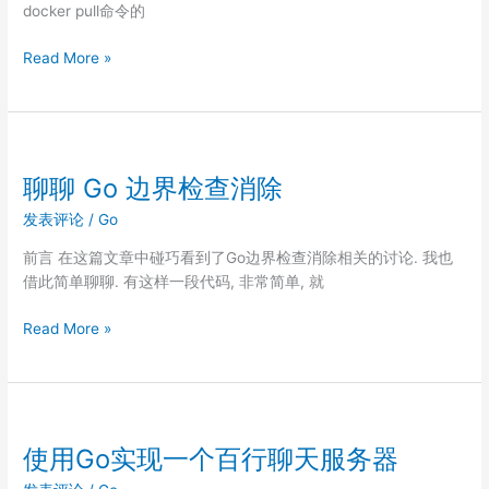
换
docker pull命令的
docker
Read More »
推
拉
时
的
数
聊聊 Go 边界检查消除
据
发表评论
/
Go
交
换
前言 在这篇文章中碰巧看到了Go边界检查消除相关的讨论. 我也
详
借此简单聊聊. 有这样一段代码, 非常简单, 就
解
聊
Read More »
聊
Go
边
界
检
使用Go实现一个百行聊天服务器
查