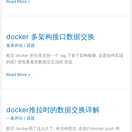
Golang
Read More »
并
发
之
死
锁
docker 多架构接口数据交换
检
发表评论
/
容器
测
前言 docker 的仓库支持一个 tag 下多个架构镜像, 这是如何实现
的呢? 抓包看看其数据交互流程 前提
docker
Read More »
多
架
构
接
口
docker推拉时的数据交换详解
数
一条评论
/
容器
据
交
前言 docker用了这么久了, 有没有想过, 在执行docker push 和