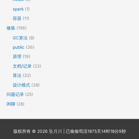
spark
(1)
容器
(11)
修炼
(156)
GC算法
(8)
public
(36)
原理
(19)
文档/记录
(23)
算法
(32)
设计模式
(38)
问题记录
(25)
闲聊
(28)
版权所有 © 2026
坠月川
| 已偷偷苟活
1875天14时18分9秒