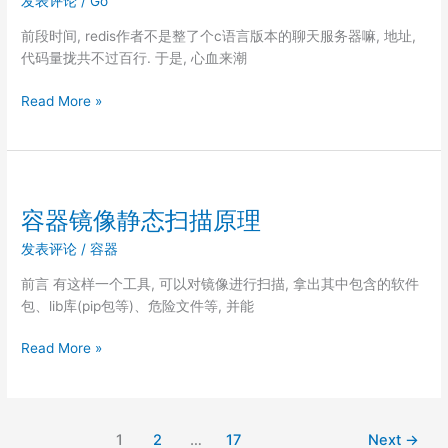
发表评论
/
Go
消
除
前段时间, redis作者不是整了个c语言版本的聊天服务器嘛, 地址,
代码量拢共不过百行. 于是, 心血来潮
使
Read More »
用
Go
实
现
一
容器镜像静态扫描原理
个
发表评论
/
容器
百
行
前言 有这样一个工具, 可以对镜像进行扫描, 拿出其中包含的软件
聊
包、lib库(pip包等)、危险文件等, 并能
天
服
容
Read More »
务
器
器
镜
像
静
1
2
…
17
Next
→