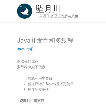
跳
坠月川
至
内
一条没什么理想的后端咸鱼
容
Java并发性和多线程
Java
,
专项
多线程的优点
多线程有如下优点:
资源利用率更好
程序设计在某些情况下更简单
程序响应更快
1.资源利用率更好