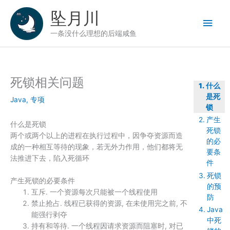
跳
坠月川
至
主
内
一条没什么理想的后端咸鱼
容
菜
单
死锁相关问题
什么
是死
Java
,
专项
锁
产生
什么是死锁
死锁
两个或两个以上的进程在执行过程中，因争夺资源而造
的必
成的一种相互等待的现象，若无外力作用，他们都将无
要条
法推进下去，陷入死循环
件
死锁
产生死锁的必要条件
的预
互斥. 一个资源每次只能被一个线程使用
防
禁止抢占. 线程已获得的资源, 在未使用完之前, 不
Java
能强行剥夺
中死
持有和等待. 一个线程因请求资源而阻塞时, 对已