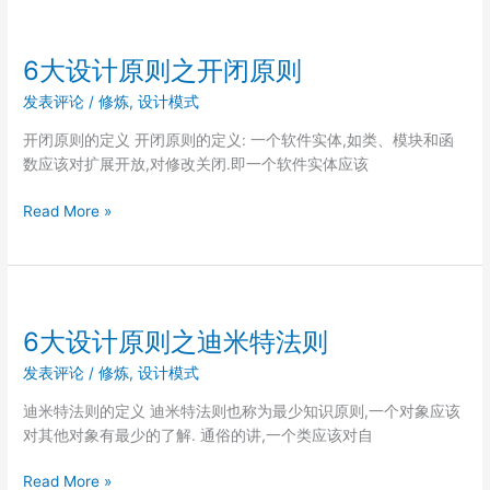
计
模
式
6大设计原则之开闭原则
之
发表评论
/
修炼
,
设计模式
单
例
开闭原则的定义 开闭原则的定义: 一个软件实体,如类、模块和函
模
数应该对扩展开放,对修改关闭.即一个软件实体应该
式
6
Read More »
大
设
计
原
则
6大设计原则之迪米特法则
之
发表评论
/
修炼
,
设计模式
开
闭
迪米特法则的定义 迪米特法则也称为最少知识原则,一个对象应该
原
对其他对象有最少的了解. 通俗的讲,一个类应该对自
则
6
Read More »