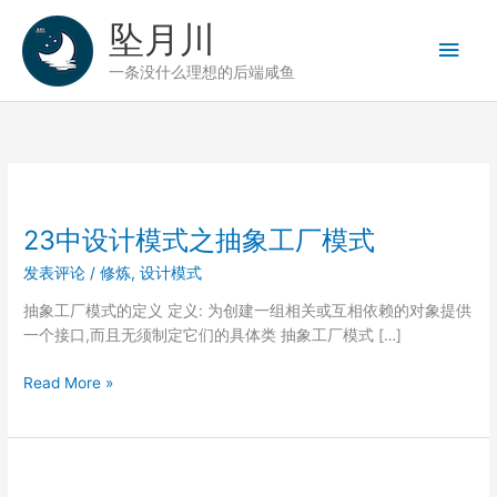
跳
坠月川
至
主
内
一条没什么理想的后端咸鱼
容
菜
单
23中设计模式之抽象工厂模式
发表评论
/
修炼
,
设计模式
抽象工厂模式的定义 定义: 为创建一组相关或互相依赖的对象提供
一个接口,而且无须制定它们的具体类 抽象工厂模式 […]
23
Read More »
中
设
计
模