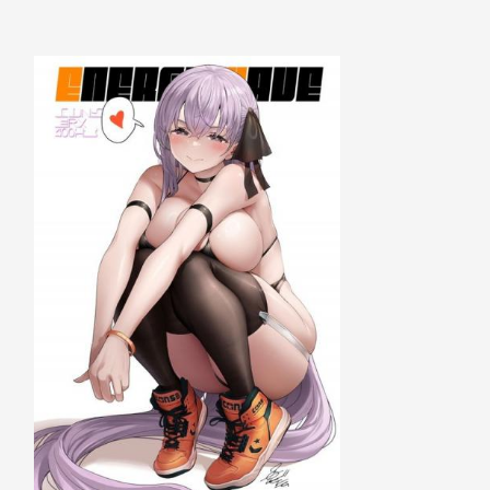
离
原
则