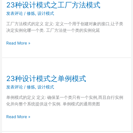
式
23种设计模式之工厂方法模式
之
发表评论
/
修炼
,
设计模式
抽
象
工厂方法模式的定义 定义: 定义一个用于创建对象的接口,让子类
工
决定实例化哪一个类. 工厂方法使一个类的实例化延
厂
模
23
Read More »
式
种
设
计
模
式
23种设计模式之单例模式
之
发表评论
/
修炼
,
设计模式
工
厂
单例模式的定义 定义: 确保某一个类只有一个实例,而且自行实例
方
化并向整个系统提供这个实例. 单例模式的通用类图
法
模
23
Read More »
式
种
设