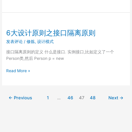
大
设
计
原
则
6大设计原则之接口隔离原则
之
发表评论
/
修炼
,
设计模式
迪
米
接口隔离原则的定义 什么是接口. 实例接口,比如定义了一个
特
Person类,然后 Person p = new
法
则
6
Read More »
大
设
计
原
←
Previous
1
…
46
47
48
Next
→
则
之
接
口
隔